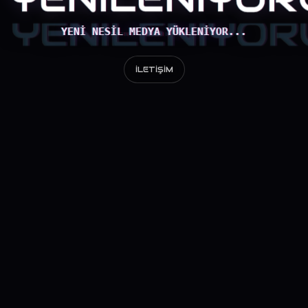
YENI NESIL MEDYA YÜKLENIYOR...
İLETIŞIM