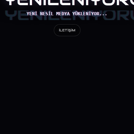
YENI NESIL MEDYA YÜKLENIYOR...
İLETIŞIM