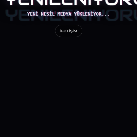
YENI NESIL MEDYA YÜKLENIYOR...
İLETIŞIM